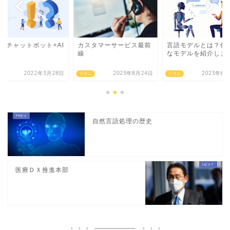
Q+チャットボット+AI
カスタマーサービス最前
言語モデルとは？代
は？
線
なモデルを紹介しま
2022年3月28日
2023年8月24日
2023年6月
ム
コラム
コラム
自然言語処理の歴史
医療ＤＸ推進本部