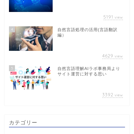
5191
view
4
自然言語処理の活用(言語翻訳
編）
4629
view
5
自然言語理解AIラボ事務局より
サイト運営に対する思い
3392
view
カテゴリー