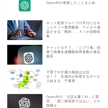
OpenAIが発表したことまとめ
ネット犯罪グループの手口にセキ
ュリティー業界騒然…ウイルス感
染させる「標的」、ＡＩが自動収
集
チャットＧＰＴ、「ジブリ風」効
果で画像生成機能利用者数が過去
最高
子育てや介護の相談はお任
せ！？ 生成AIが回答するサービ
ス始まる 千葉県
OpenAIの「小説を書くAI」に賛
否、「真に創造的ではない」との
指摘も