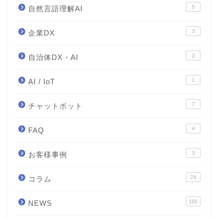
5
自然言語理解AI
3
企業DX
2
自治体DX・AI
1
AI / IoT
7
チャットボット
4
FAQ
3
お客様事例
24
コラム
165
NEWS