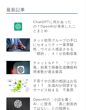
最新記事
ChatGPTに何かあった
の？OpenAIが発表したこ
とまとめ
ネット犯罪グループの手口
にセキュリティー業界騒
然…ウイルス感染させる
「標的」、ＡＩが自動収集
チャットＧＰＴ、「ジブリ
風」効果で画像生成機能利
用者数が過去最高
子育てや介護の相談はお任
せ！？ 生成AIが回答する
サービス始まる 千葉県
OpenAIの「小説を書く
AI」に賛否、「真に創造的
ではない」との指摘も