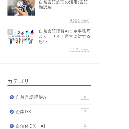
自然言語処理の活用(言語
4
翻訳編）
4626
view
自然言語理解AIラボ事務局
5
より サイト運営に対する
思い
3378
view
カテゴリー
自然言語理解AI
5
企業DX
3
自治体DX・AI
2