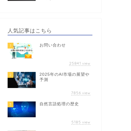
人気記事はこちら
お問い合わせ
1
25841
view
2025年のAI市場の展望や
2
予測
7856
view
自然言語処理の歴史
3
5185
view