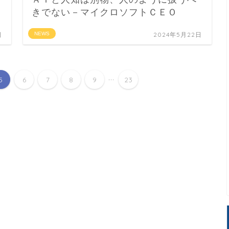
きでない－マイクロソフトＣＥＯ
日
NEWS
2024年5月22日
...
5
6
7
8
9
23