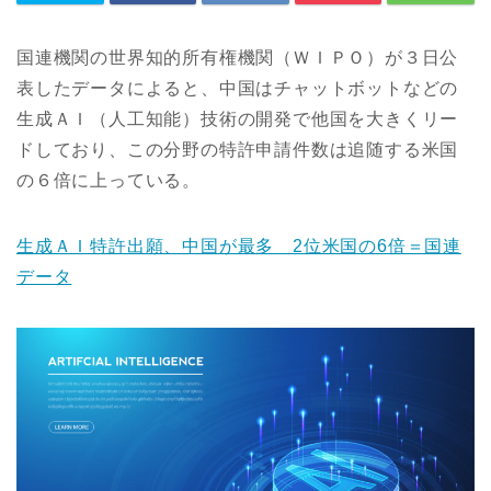
国連機関の世界知的所有権機関（ＷＩＰＯ）が３日公
表したデータによると、中国はチャットボットなどの
生成ＡＩ（人工知能）技術の開発で他国を大きくリー
ドしており、この分野の特許申請件数は追随する米国
の６倍に上っている。
生成ＡＩ特許出願、中国が最多 2位米国の6倍＝国連
データ