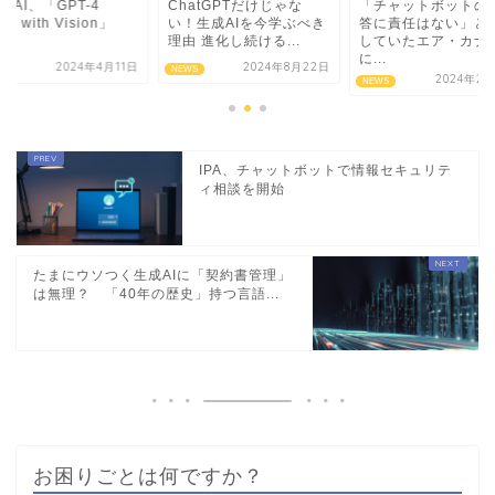
enAI、「GPT-4
ChatGPTだけじゃな
「チャットボットの
bo with Vision」
い！生成AIを今学ぶべき
答に責任はない」と
.
理由 進化し続ける...
していたエア・カナ
に...
2024年4月11日
2024年8月22日
S
NEWS
2024年2月
NEWS
IPA、チャットボットで情報セキュリテ
ィ相談を開始
たまにウソつく生成AIに「契約書管理」
は無理？ 「40年の歴史」持つ言語...
お困りごとは何ですか？