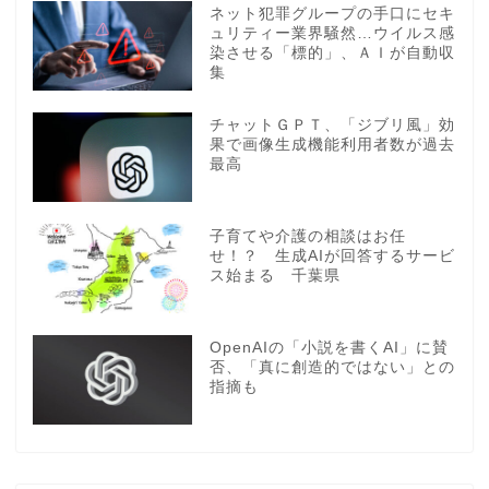
ネット犯罪グループの手口にセキ
ュリティー業界騒然…ウイルス感
染させる「標的」、ＡＩが自動収
集
チャットＧＰＴ、「ジブリ風」効
果で画像生成機能利用者数が過去
最高
子育てや介護の相談はお任
せ！？ 生成AIが回答するサービ
ス始まる 千葉県
OpenAIの「小説を書くAI」に賛
否、「真に創造的ではない」との
指摘も