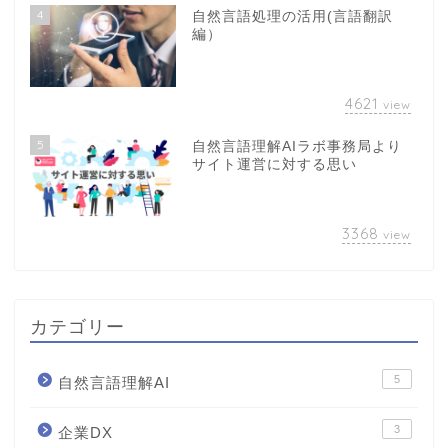
4
自然言語処理の活用(言語翻訳
編）
4621
view
5
自然言語理解AIラボ事務局より
サイト運営に対する思い
3368
view
カテゴリー
5
自然言語理解AI
3
企業DX