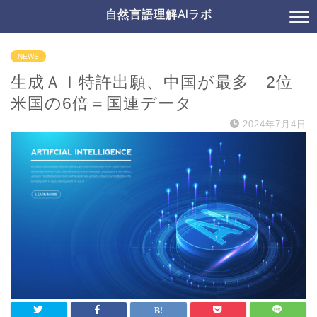
自然言語理解AIラボ
NEWS
生成ＡＩ特許出願、中国が最多 2位
米国の6倍＝国連データ
2024年7月4日