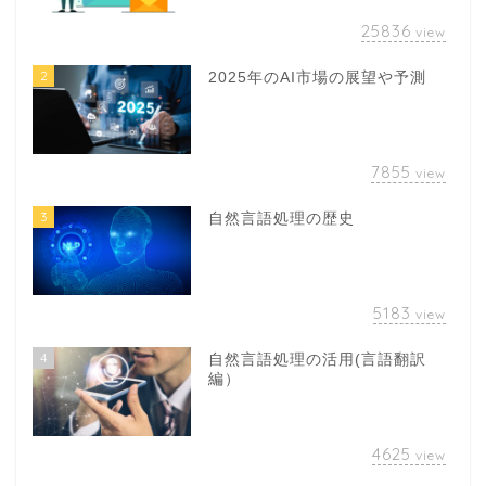
25836
view
2
2025年のAI市場の展望や予測
7855
view
3
自然言語処理の歴史
5183
view
4
自然言語処理の活用(言語翻訳
編）
4625
view