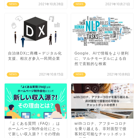
2021年10月28日
2021年10月21日
NEWS
NEWS
自治体DXに商機＝デジタル化
Google、AIで情報をより便利
支援、相次ぎ参入―民間企業
に、マルチモーダルによる自
然で直観的な検索
2021年10月15日
2021年10月8日
NEWS
NEWS
「よくある質問（FAQ）」は
withコロナ、アフターコロナ
ホームページ制作会社にとっ
を乗り越える、非対面型で接
て新しい収入源？！その理由
客対応可能なチャットボット