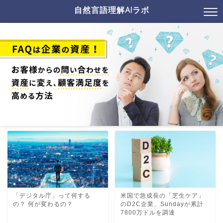
自然言語理解AIラボ
「デジタル庁」って何する
米国で急成長の「芝生ケア」
の？ 何が変わるの？
のD2C企業、Sundayが累計
7800万ドルを調達