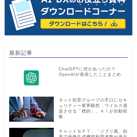
最新記事
ChatGPTに何かあったの？
OpenAIが発表したことまとめ
ネット犯罪グループの手口にセキ
ュリティー業界騒然…ウイルス感
染させる「標的」、ＡＩが自動収
集
チャットＧＰＴ、「ジブリ風」効
果で画像生成機能利用者数が過去