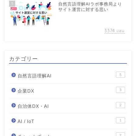
5
自然言語理解AIラボ事務局より
サイト運営に対する思い
3374
view
カテゴリー
5
自然言語理解AI
3
企業DX
2
自治体DX・AI
1
AI / IoT
7