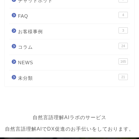
チャットボット
4
FAQ
3
お客様事例
24
コラム
165
NEWS
21
未分類
自然言語理解AIラボのサービス
自然言語理解AIでDX促進のお手伝いをしております。