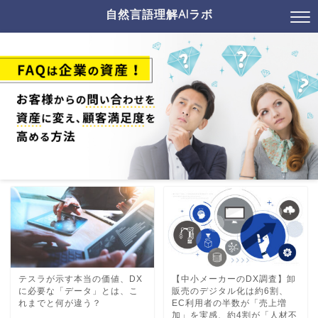
自然言語理解AIラボ
テスラが示す本当の価値、DX
【中小メーカーのDX調査】卸
に必要な「データ」とは、こ
販売のデジタル化は約6割、
れまでと何が違う？
EC利用者の半数が「売上増
加」を実感、約4割が「人材不