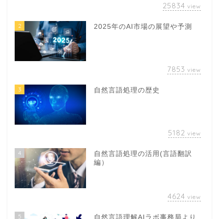
25834
view
2
2025年のAI市場の展望や予測
7853
view
3
自然言語処理の歴史
5182
view
4
自然言語処理の活用(言語翻訳
編）
4624
view
5
自然言語理解AIラボ事務局より