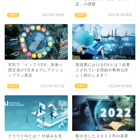
足」の課題
2022年2月4日
2022年1月28日
NEWS
NEWS
官民で「インフラDX」加速へ
製造業におけるDXとは？必要
国交省が3月末までにアクショ
とされている理由や事例も詳
ンプラン策定
しく紹介します！
2022年1月21日
2022年1月18日
企業DX
NEWS
クラウドAIとは？ 仕組みを支
動き出した２０２２年の各業