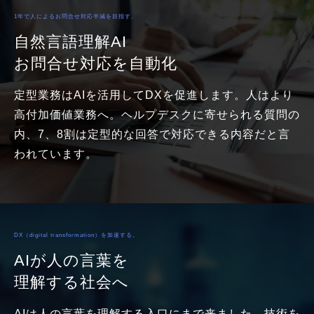
1年で人によるお問合せ対応半減を目指す。
自然言語理解AI
お問合せ対応を自動化
定型業務はAIを活用してDXを促進します。人はより
高付加価値業務へ。ヘルプデスクに寄せられる質問の
内、7、8割は定型的な回答で対応できる内容だと言
われています。
DX（digital transformation）を加速する。
AIが人の言葉を
理解する社会へ
AIは人の言葉を理解する入口にまで来ました。技術を