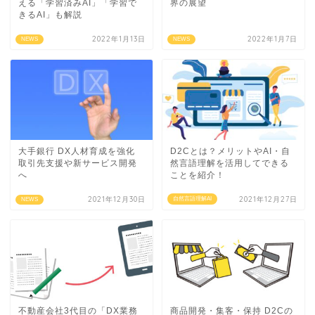
える「学習済みAI」「学習で
界の展望
きるAI」も解説
2022年1月13日
2022年1月7日
NEWS
NEWS
大手銀行 DX人材育成を強化
D2Cとは？メリットやAI・自
取引先支援や新サービス開発
然言語理解を活用してできる
へ
ことを紹介！
2021年12月30日
2021年12月27日
自然言語理解AI
NEWS
不動産会社3代目の「DX業務
商品開発・集客・保持 D2Cの