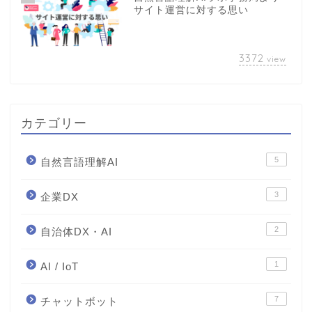
サイト運営に対する思い
3372
view
カテゴリー
5
自然言語理解AI
3
企業DX
2
自治体DX・AI
1
AI / IoT
7
チャットボット