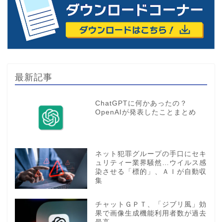
最新記事
ChatGPTに何かあったの？
OpenAIが発表したことまとめ
ネット犯罪グループの手口にセキ
ュリティー業界騒然…ウイルス感
染させる「標的」、ＡＩが自動収
集
チャットＧＰＴ、「ジブリ風」効
果で画像生成機能利用者数が過去