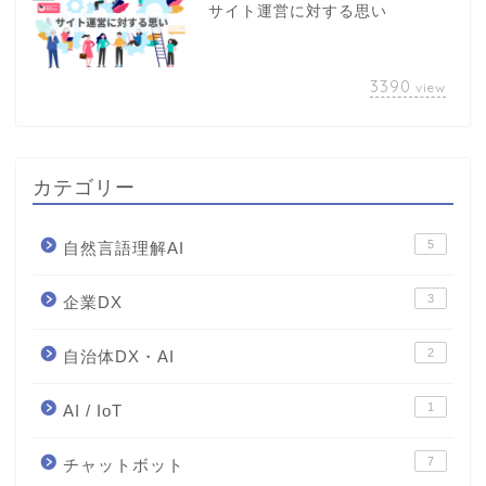
サイト運営に対する思い
3390
view
カテゴリー
5
自然言語理解AI
3
企業DX
2
自治体DX・AI
1
AI / IoT
7
チャットボット