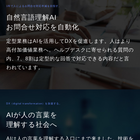
1年で人によるお問合せ対応半減を目指す。
自然言語理解AI
お問合せ対応を自動化
定型業務はAIを活用してDXを促進します。人はより
高付加価値業務へ。ヘルプデスクに寄せられる質問の
内、7、8割は定型的な回答で対応できる内容だと言
われています。
DX（digital transformation）を加速する。
AIが人の言葉を
理解する社会へ
AIは人の言葉を理解する入口にまで来ました。技術を