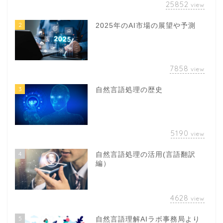
25852
view
2
2025年のAI市場の展望や予測
7858
view
3
自然言語処理の歴史
5190
view
4
自然言語処理の活用(言語翻訳
編）
4628
view
5
自然言語理解AIラボ事務局より