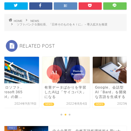
HOME
NEWS
ソフトバンクＧ孫社長、「日本そのものをＡＩに」－導入拡大を推奨
RELATED POST
イクロソフト、
有害データばかりを学習
Google、会話型
crosoft 365
したAIは「サイコパス」
AI「Bard」を開発
pilot」の新...
になる
な言語を生成する「..
2024年9月19日
2022年8月4日
2023年3
S
NEWS
NEWS
中小企業庁、自然言語処理技術を用いた