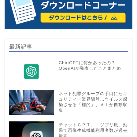
最新記事
ChatGPTに何かあったの？
OpenAIが発表したことまとめ
ネット犯罪グループの手口にセキ
ュリティー業界騒然…ウイルス感
染させる「標的」、ＡＩが自動収
集
チャットＧＰＴ、「ジブリ風」効
果で画像生成機能利用者数が過去
最高