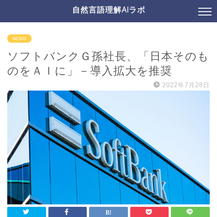
自然言語理解AIラボ
NEWS
ソフトバンクＧ孫社長、「日本そのも
のをＡＩに」－導入拡大を推奨
2022年7月28日