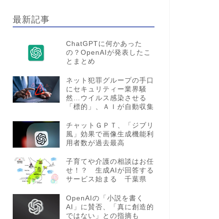
最新記事
ChatGPTに何かあった
の？OpenAIが発表したこ
とまとめ
ネット犯罪グループの手口
にセキュリティー業界騒
然…ウイルス感染させる
「標的」、ＡＩが自動収集
チャットＧＰＴ、「ジブリ
風」効果で画像生成機能利
用者数が過去最高
子育てや介護の相談はお任
せ！？ 生成AIが回答する
サービス始まる 千葉県
OpenAIの「小説を書く
AI」に賛否、「真に創造的
ではない」との指摘も