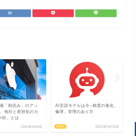
場「秒読み」のアッ
AI言語モデルは今--精度の進化、
金
I、他社と差別化のカ
倫理、管理のあり方
リ
本柱」とは
2024年4月4日
2022年5月12日
NEWS
N