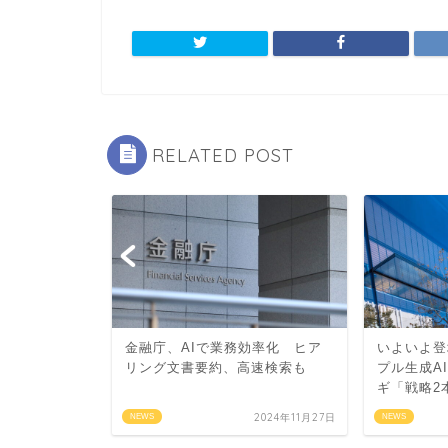
RELATED POST
-精度の進化、
金融庁、AIで業務効率化 ヒア
いよいよ登
リング文書要約、高速検索も
プル生成A
ギ「戦略2
2022年5月12日
2024年11月27日
NEWS
NEWS