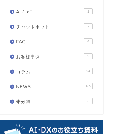
AI / IoT
1
チャットボット
7
FAQ
4
お客様事例
3
コラム
24
NEWS
165
未分類
21
融庁、AIで業務効率化 ヒア
いよいよ登場「秒読み」のアッ
ング文書要約、高速検索も
プル生成AI、他社と差別化のカ
ギ「戦略2本柱」とは
2024年11月27日
2024年4月4
EWS
NEWS