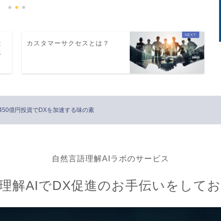
は
カスタマーサクセスとは？
都
50億円投資でDXを加速する味の素
自然言語理解AIラボのサービス
理解AIでDX促進のお手伝いをして