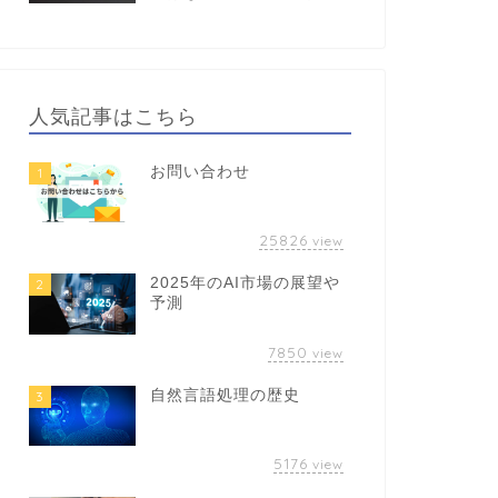
人気記事はこちら
お問い合わせ
1
25826
view
2025年のAI市場の展望や
2
予測
7850
view
自然言語処理の歴史
3
5176
view