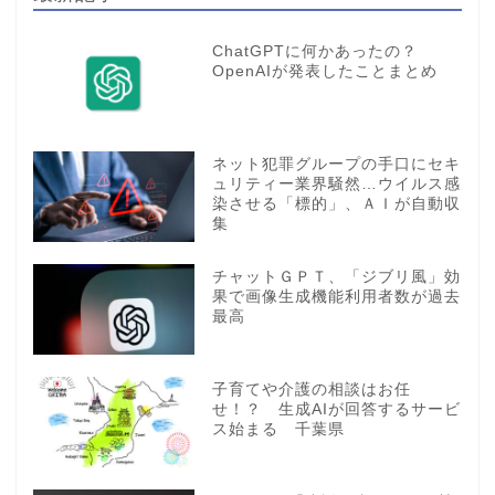
ChatGPTに何かあったの？
OpenAIが発表したことまとめ
ネット犯罪グループの手口にセキ
ュリティー業界騒然…ウイルス感
染させる「標的」、ＡＩが自動収
集
チャットＧＰＴ、「ジブリ風」効
果で画像生成機能利用者数が過去
最高
子育てや介護の相談はお任
せ！？ 生成AIが回答するサービ
ス始まる 千葉県