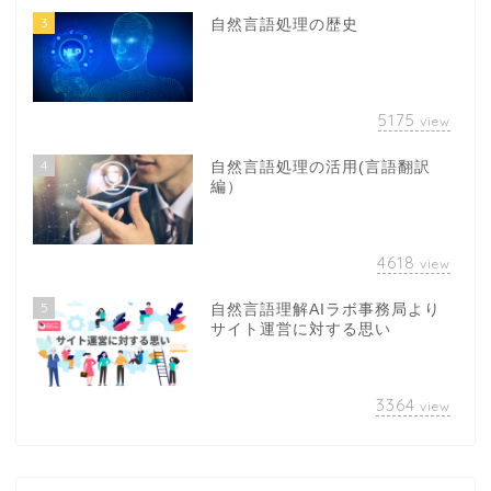
3
自然言語処理の歴史
5175
view
4
自然言語処理の活用(言語翻訳
編）
4618
view
5
自然言語理解AIラボ事務局より
サイト運営に対する思い
3364
view