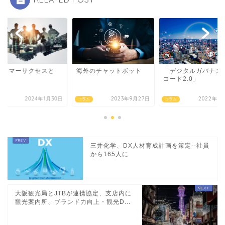
スタマーサクセスと
海外のチャットボット
「デジタルガバナン
？
コード2.0」
2024年1月30日
2023年9月27日
2022年1
ム
コラム
コラム
三井化学、DX人材育成計画を策定--社員
から165人に
大阪観光局とJTBが連携協定、支店内に
観光案内所、ブランド力向上・観光D...