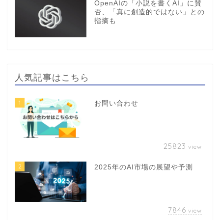
OpenAIの「小説を書くAI」に賛
否、「真に創造的ではない」との
指摘も
人気記事はこちら
1
お問い合わせ
25823
view
2
2025年のAI市場の展望や予測
7846
view