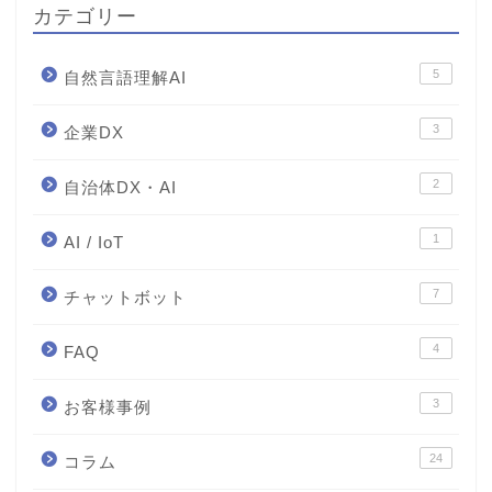
カテゴリー
5
自然言語理解AI
3
企業DX
2
自治体DX・AI
1
AI / IoT
7
チャットボット
4
FAQ
3
お客様事例
24
コラム