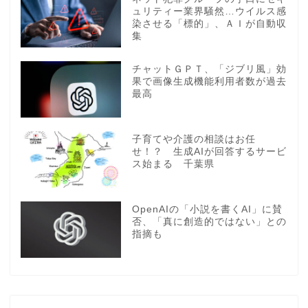
ュリティー業界騒然…ウイルス感
染させる「標的」、ＡＩが自動収
集
チャットＧＰＴ、「ジブリ風」効
果で画像生成機能利用者数が過去
最高
子育てや介護の相談はお任
せ！？ 生成AIが回答するサービ
ス始まる 千葉県
OpenAIの「小説を書くAI」に賛
否、「真に創造的ではない」との
指摘も