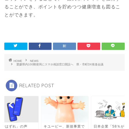
ることができ、ポイントを貯めつつ健康増進も図るこ
とができます。
HOME
NEWS
愛媛県内100郵便局にスマホ相談窓口開設へ 県・市町DX推進会議
RELATED POST
期待はずれ」の声
キユーピー、新規事業で
日本企業「58％がD