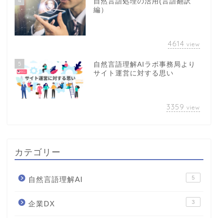
4
自然言語処理の活用(言語翻訳
編）
4614
view
5
自然言語理解AIラボ事務局より
サイト運営に対する思い
3359
view
カテゴリー
5
自然言語理解AI
3
企業DX