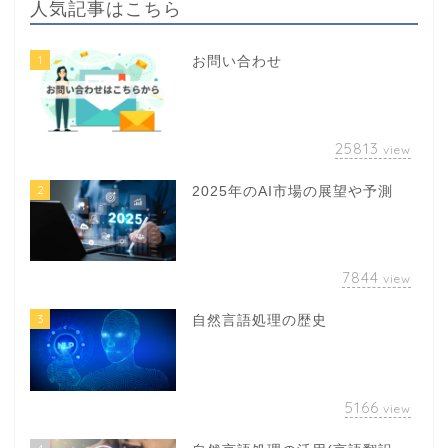
人気記事はこちら
1
お問い合わせ
25813
view
2
2025年のAI市場の展望や予測
7844
view
3
自然言語処理の歴史
5166
view