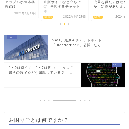
… アップルがAI本格
直販サイトなど立ち上
成果を得た」は嘘か
開【WBS】
げ--学習するチャット
か 定義があいまい
ボ...
「...
2024年6月13日
S
2022年9月29日
2024年2
NEWS
NEWS
Meta、最新AIチャットボット
「BlenderBot 3」公開--たく...
1と0は遠くて、1と7は近い――AIは手
書きの数字をどう認識している？ ...
お困りごとは何ですか？