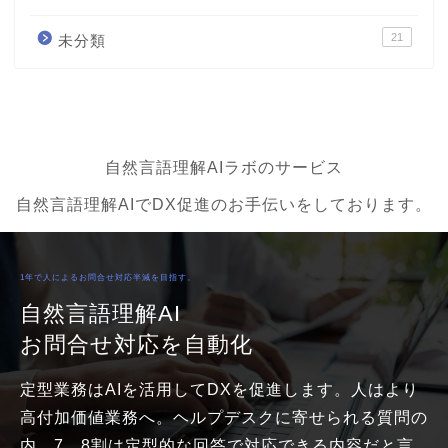
21
未分類
自然言語理解AIラボのサービス
自然言語理解AIでDX促進のお手伝いをしております。
1年で人によるお問合せ対応半減を目指す。
自然言語理解AI
お問合せ対応を自動化
定型業務はAIを活用してDXを促進します。人はより
高付加価値業務へ。ヘルプデスクに寄せられる質問の
内、7、8割は定型的な回答で対応できる内容だと言