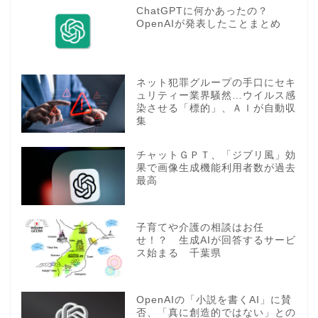
ChatGPTに何かあったの？
OpenAIが発表したことまとめ
ネット犯罪グループの手口にセキ
ュリティー業界騒然…ウイルス感
染させる「標的」、ＡＩが自動収
集
チャットＧＰＴ、「ジブリ風」効
果で画像生成機能利用者数が過去
最高
子育てや介護の相談はお任
せ！？ 生成AIが回答するサービ
ス始まる 千葉県
OpenAIの「小説を書くAI」に賛
否、「真に創造的ではない」との