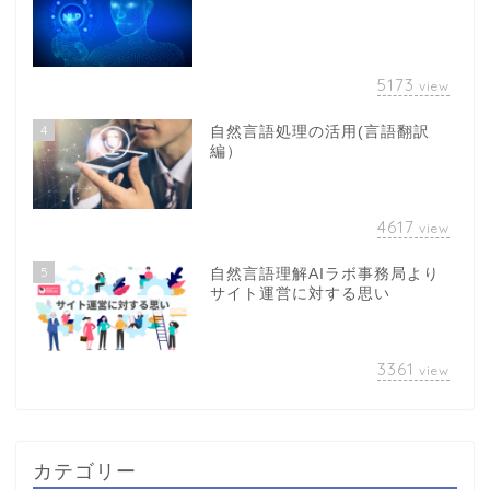
5173
view
4
自然言語処理の活用(言語翻訳
編）
4617
view
5
自然言語理解AIラボ事務局より
サイト運営に対する思い
3361
view
カテゴリー