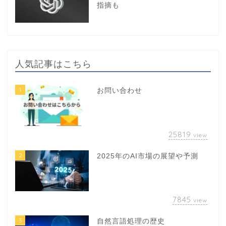
指摘も
人気記事はこちら
1
お問い合わせ
25819
view
2
2025年のAI市場の展望や予測
7845
view
3
自然言語処理の歴史