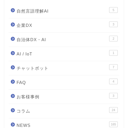
5
自然言語理解AI
3
企業DX
2
自治体DX・AI
1
AI / IoT
7
チャットボット
4
FAQ
3
お客様事例
24
コラム
165
NEWS