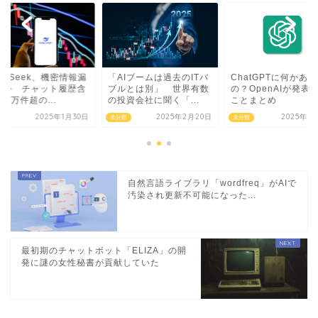
epSeek、機密情報漏
「AIブームは過去のITバ
ChatGPTに何かあ
いか チャット履歴含
ブルとは別」 世界有数
の？OpenAIが発表
00万件超の...
の投資会社に聞く「...
ことまとめ
2025年1月30日
2025年2月20日
2025年4
類
未分類
未分類
自然言語ライブラリ「wordfreq」がAIで
汚染され更新不可能になった...
最初期のチャットボット「ELIZA」の開
発に謎の女性秘書が貢献していた