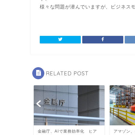
様々な問題が潜んでいますが、ビジネス
RELATED POST
「ロボット弁
金融庁、AIで業務効率化 ヒア
アマゾン、