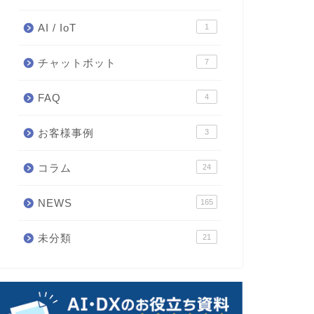
AI / IoT
1
チャットボット
7
FAQ
4
お客様事例
3
コラム
24
NEWS
165
未分類
21
融庁、AIで業務効率化 ヒア
アマゾン、企業向けAIチャット