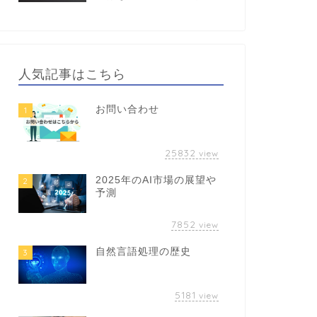
人気記事はこちら
お問い合わせ
1
25832
view
2025年のAI市場の展望や
2
予測
7852
view
自然言語処理の歴史
3
5181
view