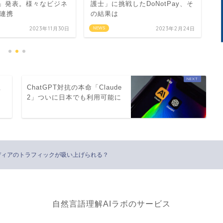
」発表。様々なビジネ
護士」に挑戦したDoNotPay、そ
リ
連携
の結果は
2023年11月30日
2023年2月24日
NEWS
N
生
ChatGPT対抗の本命「Claude
、
2」ついに日本でも利用可能に
でメディアのトラフィックが吸い上げられる？
自然言語理解AIラボのサービス