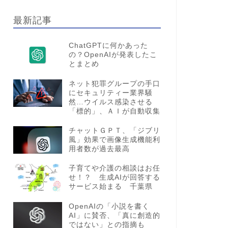
最新記事
ChatGPTに何かあった
の？OpenAIが発表したこ
とまとめ
ネット犯罪グループの手口
にセキュリティー業界騒
然…ウイルス感染させる
「標的」、ＡＩが自動収集
チャットＧＰＴ、「ジブリ
風」効果で画像生成機能利
用者数が過去最高
子育てや介護の相談はお任
せ！？ 生成AIが回答する
サービス始まる 千葉県
OpenAIの「小説を書く
AI」に賛否、「真に創造的
ではない」との指摘も