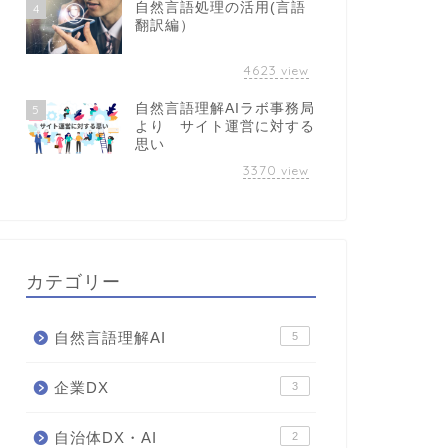
自然言語処理の活用(言語
4
翻訳編）
4623
view
自然言語理解AIラボ事務局
5
より サイト運営に対する
思い
3370
view
カテゴリー
自然言語理解AI
5
企業DX
3
自治体DX・AI
2