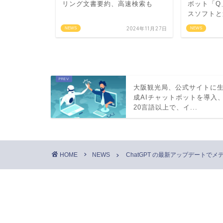
otPay、そ
リング文書要約、高速検索も
ボット「Q
スソフトと
2023年2月24日
2024年11月27日
NEWS
NEWS
大阪観光局、公式サイトに
成AIチャットボットを導入
20言語以上で、イ...
HOME
NEWS
ChatGPT の最新アップデート